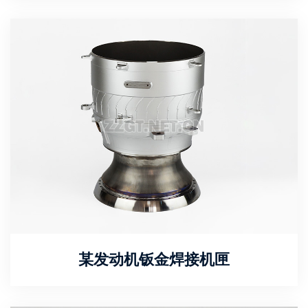
某发动机钣金焊接机匣