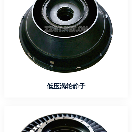
低压涡轮静子